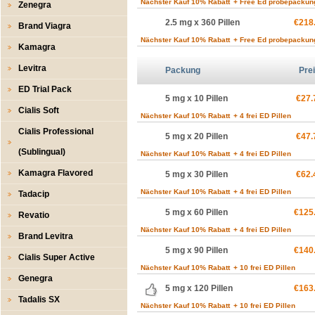
Nächster Kauf 10% Rabatt
+ Free Ed probepackun
Zenegra
2.5 mg x 360 Pillen
€218
Brand Viagra
Nächster Kauf 10% Rabatt
+ Free Ed probepackun
Kamagra
Levitra
Packung
Pre
ED Trial Pack
5 mg x 10 Pillen
€27.
Cialis Soft
Nächster Kauf 10% Rabatt
+ 4 frei ED Pillen
Cialis Professional
5 mg x 20 Pillen
€47.
(Sublingual)
Nächster Kauf 10% Rabatt
+ 4 frei ED Pillen
Kamagra Flavored
5 mg x 30 Pillen
€62.
Nächster Kauf 10% Rabatt
+ 4 frei ED Pillen
Tadacip
5 mg x 60 Pillen
€125
Revatio
Nächster Kauf 10% Rabatt
+ 4 frei ED Pillen
Brand Levitra
5 mg x 90 Pillen
€140
Cialis Super Active
Nächster Kauf 10% Rabatt
+ 10 frei ED Pillen
Genegra
5 mg x 120 Pillen
€163
Tadalis SX
Nächster Kauf 10% Rabatt
+ 10 frei ED Pillen