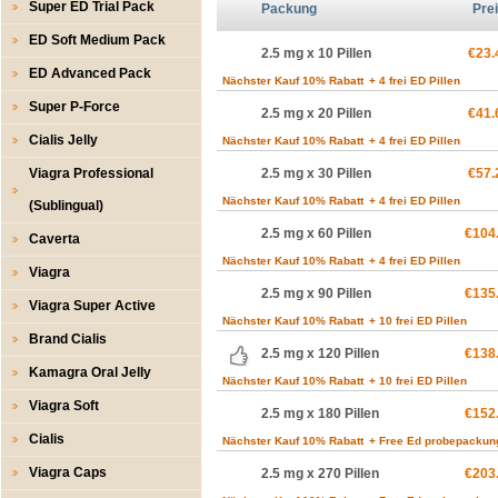
Super ED Trial Pack
Packung
Pre
ED Soft Medium Pack
2.5 mg x 10 Pillen
€23.
ED Advanced Pack
Nächster Kauf 10% Rabatt
+ 4 frei ED Pillen
Super P-Force
2.5 mg x 20 Pillen
€41.
Cialis Jelly
Nächster Kauf 10% Rabatt
+ 4 frei ED Pillen
Viagra Professional
2.5 mg x 30 Pillen
€57.
Nächster Kauf 10% Rabatt
+ 4 frei ED Pillen
(Sublingual)
2.5 mg x 60 Pillen
€104
Caverta
Nächster Kauf 10% Rabatt
+ 4 frei ED Pillen
Viagra
2.5 mg x 90 Pillen
€135
Viagra Super Active
Nächster Kauf 10% Rabatt
+ 10 frei ED Pillen
Brand Cialis
2.5 mg x 120 Pillen
€138
Kamagra Oral Jelly
Nächster Kauf 10% Rabatt
+ 10 frei ED Pillen
Viagra Soft
2.5 mg x 180 Pillen
€152
Cialis
Nächster Kauf 10% Rabatt
+ Free Ed probepackun
Viagra Caps
2.5 mg x 270 Pillen
€203