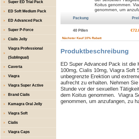
Super ED Trial Pack
Koitus genommen. Viag
genommen, um anzufa
ED Soft Medium Pack
Packung
Pre
ED Advanced Pack
Super P-Force
40 Pillen
€72.
Nächster Kauf 10% Rabatt
Cialis Jelly
Viagra Professional
Produktbeschreibung
(Sublingual)
ED Super Advanced Pack ist die K
Caverta
100mg, Cialis 10mg, Viagra Soft 5
unbegrenzte Erektion und extrem
Viagra
aufrecht zu erhalten. Nehmen Sie 
Viagra Super Active
Stunde vor der sexuellen Tätigkeit
dem Koitus genommen. Viagra Sof
Brand Cialis
genommen, um anzufangen, zu ha
Kamagra Oral Jelly
Viagra Soft
Cialis
Viagra Caps