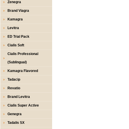
Zenegra
Brand Viagra
Kamagra
Levitra
ED Trial Pack
Cialis Soft
Cialis Professional
(Sublingual)
Kamagra Flavored
Tadacip
Revatio
Brand Levitra
Cialis Super Active
Genegra
Tadalis SX