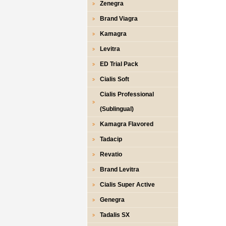
Zenegra
Brand Viagra
Kamagra
Levitra
ED Trial Pack
Cialis Soft
Cialis Professional
(Sublingual)
Kamagra Flavored
Tadacip
Revatio
Brand Levitra
Cialis Super Active
Genegra
Tadalis SX