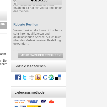
von den verringerten sexuellene
Aktivitäten, der letzten Jahre, zu
erzählen. Er hat mir Viagra empfohlen,
das meinen ...
korb
Roberto Revillon
Vielen Dank an die Firma. Ich schätze
sehr Ihren qualifizierten und
allumfassenden Service. Als ich mich
über den Verbleib meiner Bestellung
gewundert ...
acht.
MEHR DARÜBER ERFAHREN
t
r Sie
diesem
Soziale lesezeichen:
Lieferungsmethoden