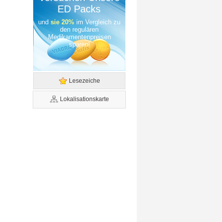
ED Packs
und
sie 20%
im Vergleich zu
den regulären
Medikamentenpreisen
sparen!
Lesezeiche
Lokalisationskarte