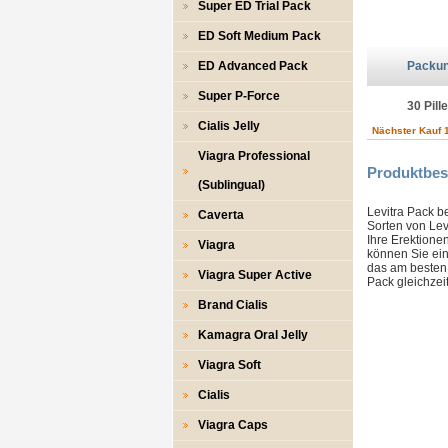
Super ED Trial Pack
ED Soft Medium Pack
ED Advanced Pack
Packu
Super P-Force
30 Pill
Cialis Jelly
Nächster Kauf 
Viagra Professional
Produktbes
(Sublingual)
Levitra Pack b
Caverta
Sorten von Lev
Ihre Erektione
Viagra
können Sie ein
das am besten 
Viagra Super Active
Pack gleichzeit
Brand Cialis
Kamagra Oral Jelly
Viagra Soft
Cialis
Viagra Caps