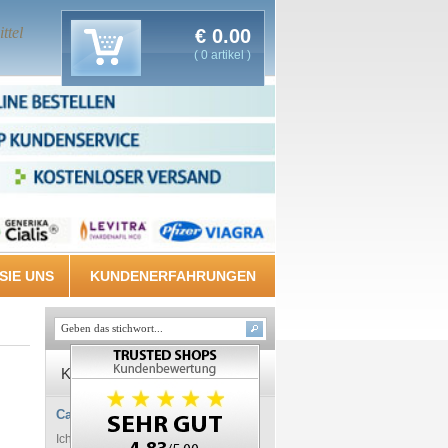
ttel
€
0.00
( 0 artikel )
SIE UNS
KUNDENERFAHRUNGEN
Kundenerfahrungen
Calvin, 49, Dallas
Ich war sehr schüchtern meinem Arzt