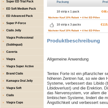
Super ED Trial Pack
Packung
Pre
ED Soft Medium Pack
10 strip x 1 pack
€48.
ED Advanced Pack
Nächster Kauf 10% Rabatt
+ 4 frei ED Pillen
Super P-Force
10 strip x 3 packs
€115
Cialis Jelly
Nächster Kauf 10% Rabatt
+ 4 frei ED Pillen
Viagra Professional
Produktbeschreibung
(Sublingual)
Caverta
Allgemeine Anwendung
Viagra
Viagra Super Active
Tentex Forte ist ein pflanzlicher s
Brand Cialis
höheren Zentren hat, so wie den 
Kamagra Oral Jelly
Systeme, verbessert das Libido (
Libidoverlust) und die Erektion. D
Viagra Soft
das Nervensystem, vor allem die
Cialis
limbischen Systeme, lindert die 
Ängstlichkeit und verbessert sexu
Viagra Caps