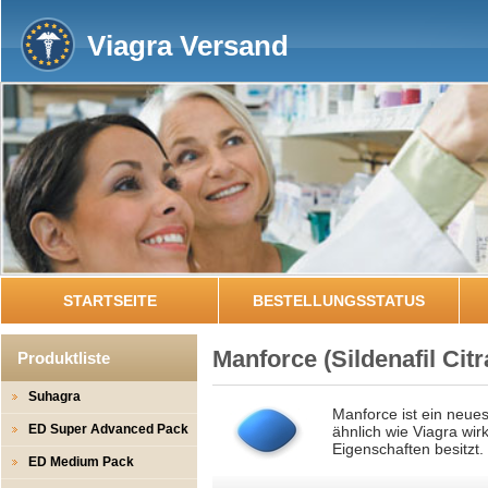
Viagra Versand
STARTSEITE
BESTELLUNGSSTATUS
Manforce
(Sildenafil Citr
Produktliste
Suhagra
Manforce ist ein neue
ED Super Advanced Pack
ähnlich wie Viagra wirk
Eigenschaften besitzt.
ED Medium Pack