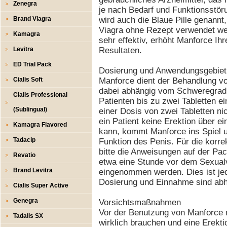
Zenegra
je nach Bedarf und Funktionsstöru
Brand Viagra
wird auch die Blaue Pille genannt,
Viagra ohne Rezept verwendet we
Kamagra
sehr effektiv, erhöht Manforce Ihr
Levitra
Resultaten.
ED Trial Pack
Dosierung und Anwendungsgebiet
Cialis Soft
Manforce dient der Behandlung vo
dabei abhängig vom Schweregrad
Cialis Professional
Patienten bis zu zwei Tabletten 
(Sublingual)
einer Dosis von zwei Tabletten ni
ein Patient keine Erektion über e
Kamagra Flavored
kann, kommt Manforce ins Spiel 
Tadacip
Funktion des Penis. Für die korr
bitte die Anweisungen auf der Pa
Revatio
etwa eine Stunde vor dem Sexualv
Brand Levitra
eingenommen werden. Dies ist jed
Dosierung und Einnahme sind abh
Cialis Super Active
Genegra
Vorsichtsmaßnahmen
Vor der Benutzung von Manforce 
Tadalis SX
wirklich brauchen und eine Erekti