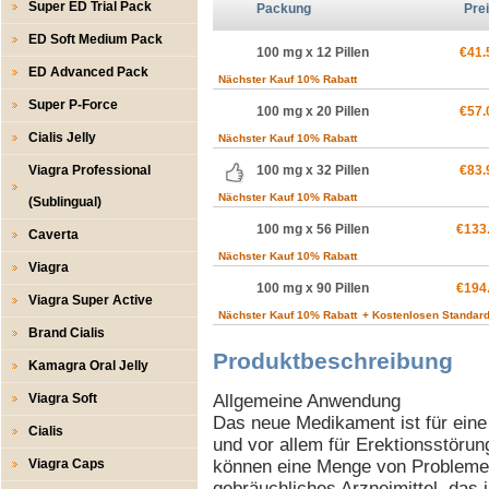
Super ED Trial Pack
Packung
Pre
ED Soft Medium Pack
100 mg x 12 Pillen
€41.
ED Advanced Pack
Nächster Kauf 10% Rabatt
Super P-Force
100 mg x 20 Pillen
€57.
Cialis Jelly
Nächster Kauf 10% Rabatt
Viagra Professional
100 mg x 32 Pillen
€83.
Nächster Kauf 10% Rabatt
(Sublingual)
100 mg x 56 Pillen
€133
Caverta
Nächster Kauf 10% Rabatt
Viagra
100 mg x 90 Pillen
€194
Viagra Super Active
Nächster Kauf 10% Rabatt
+ Kostenlosen Standard
Brand Cialis
Produktbeschreibung
Kamagra Oral Jelly
Viagra Soft
Allgemeine Anwendung
Das neue Medikament ist für eine
Cialis
und vor allem für Erektionsstör
Viagra Caps
können eine Menge von Problemen
gebräuchliches Arzneimittel, das 