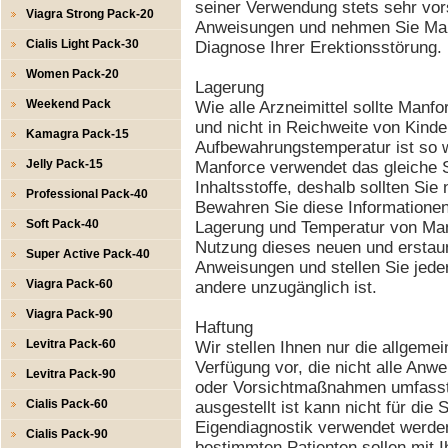
seiner Verwendung stets sehr vor
Viagra Strong Pack-20
Anweisungen und nehmen Sie Manf
Cialis Light Pack-30
Diagnose Ihrer Erektionsstörung.
Women Pack-20
Lagerung
Weekend Pack
Wie alle Arzneimittel sollte Manf
und nicht in Reichweite von Kind
Kamagra Pack-15
Aufbewahrungstemperatur ist so 
Jelly Pack-15
Manforce verwendet das gleiche 
Inhaltsstoffe, deshalb sollten Sie 
Professional Pack-40
Bewahren Sie diese Informationen
Soft Pack-40
Lagerung und Temperatur von Man
Nutzung dieses neuen und erstaun
Super Active Pack-40
Anweisungen und stellen Sie jede
Viagra Pack-60
andere unzugänglich ist.
Viagra Pack-90
Haftung
Levitra Pack-60
Wir stellen Ihnen nur die allgemei
Verfügung vor, die nicht alle An
Levitra Pack-90
oder Vorsichtmaßnahmen umfasst. 
Cialis Pack-60
ausgestellt ist kann nicht für die
Eigendiagnostik verwendet werden
Cialis Pack-90
bestimmten Patienten sollen mit 