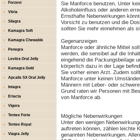
Forzest
Sie Manforce benutzen. Unter kei
Alkoholeinfluss oder anderen er
Vitria
Ernsthafte Nebenwirkungen könnten
Silagra
Vorsicht zu benutzen und die Dosi
sollten Sie mehr einnehmen als s
Kamagra Soft
Kamagra Chewable
Gegenanzeigen
Manforce oder ähnliche Mittel so
Penegra
werden, die sensibel auf die Inhal
Levitra Oral Jelly
eingehend die Packungsbeilage und
körperlich dazu in der Lage befin
Kamagra Gold
Sie vorher einen Arzt. Zudem so
Apcalis SX Oral Jelly
Manforce unter keinen Umständen
Männern mit Leber- oder schwere
Intagra
Grund raten wir Personen mit Be
Eriacta
von Manforce ab.
Vigora
Tentex Forte
Mögliche Nebenwirkungen
Unter den wenigen Nebenwirkunge
Tentex Royal
auftreten können, zählen leichte
Viagra Jelly
genannten Nebenwirkungen. Allerd