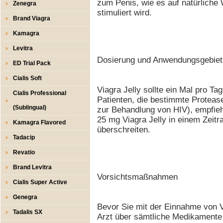
zum Penis, wie es auf natürliche
Zenegra
stimuliert wird.
Brand Viagra
Kamagra
Levitra
Dosierung und Anwendungsgebiet
ED Trial Pack
Cialis Soft
Viagra Jelly sollte ein Mal pro 
Cialis Professional
Patienten, die bestimmte Protea
(Sublingual)
zur Behandlung von HIV), empfieh
25 mg Viagra Jelly in einem Zeit
Kamagra Flavored
überschreiten.
Tadacip
Revatio
Brand Levitra
Vorsichtsmaßnahmen
Cialis Super Active
Genegra
Bevor Sie mit der Einnahme von V
Tadalis SX
Arzt über sämtliche Medikamente 