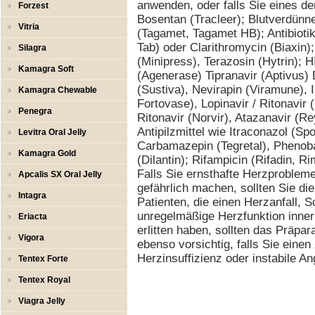
anwenden, oder falls Sie eines 
Forzest
Bosentan (Tracleer); Blutverdünn
Vitria
(Tagamet, Tagamet HB); Antibioti
Tab) oder Clarithromycin (Biaxin)
Silagra
(Minipress), Terazosin (Hytrin);
Kamagra Soft
(Agenerase) Tipranavir (Aptivus) 
(Sustiva), Nevirapin (Viramune), I
Kamagra Chewable
Fortovase), Lopinavir / Ritonavir 
Penegra
Ritonavir (Norvir), Atazanavir (Re
Antipilzmittel wie Itraconazol (Sp
Levitra Oral Jelly
Carbamazepin (Tegretal), Phenoba
Kamagra Gold
(Dilantin); Rifampicin (Rifadin, R
Falls Sie ernsthafte Herzprobleme
Apcalis SX Oral Jelly
gefährlich machen, sollten Sie d
Intagra
Patienten, die einen Herzanfall, 
unregelmäßige Herzfunktion inner
Eriacta
erlitten haben, sollten das Präpa
Vigora
ebenso vorsichtig, falls Sie einen
Herzinsuffizienz oder instabile A
Tentex Forte
Tentex Royal
Viagra Jelly