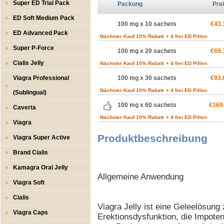
Super ED Trial Pack
Packung
Pre
ED Soft Medium Pack
100 mg x 10 sachets
€43.
ED Advanced Pack
Nächster Kauf 10% Rabatt
+ 4 frei ED Pillen
Super P-Force
100 mg x 20 sachets
€69.
Cialis Jelly
Nächster Kauf 10% Rabatt
+ 4 frei ED Pillen
Viagra Professional
100 mg x 30 sachets
€93.
Nächster Kauf 10% Rabatt
+ 4 frei ED Pillen
(Sublingual)
100 mg x 60 sachets
€169
Caverta
Nächster Kauf 10% Rabatt
+ 4 frei ED Pillen
Viagra
Produktbeschreibung
Viagra Super Active
Brand Cialis
Kamagra Oral Jelly
Allgemeine Anwendung
Viagra Soft
Cialis
Viagra Jelly ist eine Geleelösun
Viagra Caps
Erektionsdysfunktion, die Impoten